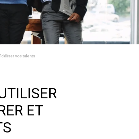
 fidéliser vos talents
UTILISER
RER ET
TS