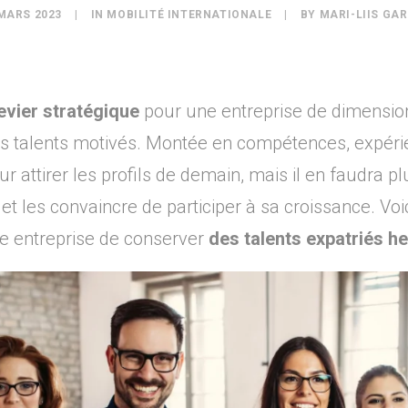
MARS 2023
|
IN
MOBILITÉ INTERNATIONALE
|
BY
MARI-LIIS GA
evier stratégique
pour une entreprise de dimension
es talents motivés. Montée en compétences, expéri
r attirer les profils de demain, mais il en faudra pl
 et les convaincre de participer à sa croissance. Vo
re entreprise de conserver
des talents expatriés h