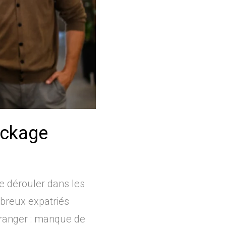
package
 se dérouler dans les
mbreux expatriés
tranger : manque de