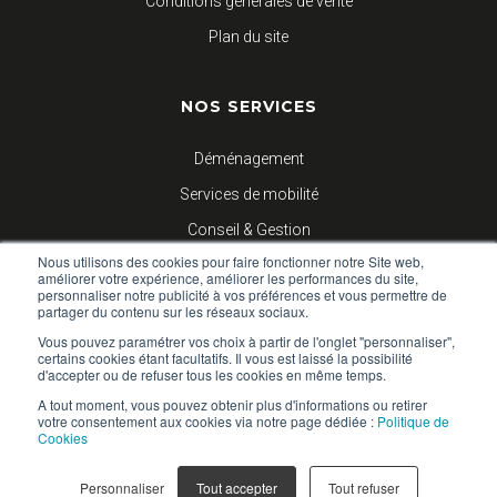
Conditions générales de vente
Plan du site
NOS SERVICES
Déménagement
Services de mobilité
Conseil & Gestion
Nous utilisons des cookies pour faire fonctionner notre Site web,
Logistique d’entreprises
améliorer votre expérience, améliorer les performances du site,
personnaliser notre publicité à vos préférences et vous permettre de
partager du contenu sur les réseaux sociaux.
NOUS SUIVRE
Vous pouvez paramétrer vos choix à partir de l'onglet "personnaliser",
certains cookies étant facultatifs. Il vous est laissé la possibilité
d'accepter ou de refuser tous les cookies en même temps.
Blog
A tout moment, vous pouvez obtenir plus d'informations ou retirer
votre consentement aux cookies via notre page dédiée :
Politique de
Facebook
Cookies
Linkedin
Personnaliser
Tout accepter
Tout refuser