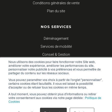
Conditions générales de vente
Plan du site
NOS SERVICES
Déménagement
Services de mobilité
Conseil & Gestion
Nous utilisons des cookies pour faire fonctionner notre Site web,
Logistique d’entreprises
améliorer votre expérience, améliorer les performances du site,
personnaliser notre publicité à vos préférences et vous permettre de
partager du contenu sur les réseaux sociaux.
NOUS SUIVRE
Vous pouvez paramétrer vos choix à partir de l'onglet "personnaliser",
certains cookies étant facultatifs. Il vous est laissé la possibilité
d'accepter ou de refuser tous les cookies en même temps.
Blog
A tout moment, vous pouvez obtenir plus d'informations ou retirer
votre consentement aux cookies via notre page dédiée :
Politique de
Facebook
Cookies
Linkedin