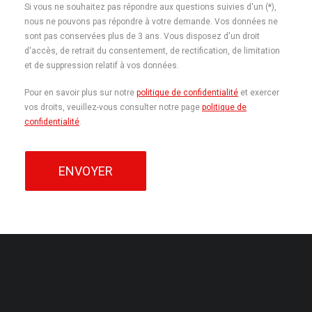
Si vous ne souhaitez pas répondre aux questions suivies d'un (*),
nous ne pouvons pas répondre à votre demande. Vos données ne
sont pas conservées plus de 3 ans. Vous disposez d'un droit
d'accès, de retrait du consentement, de rectification, de limitation
et de suppression relatif à vos données.
Pour en savoir plus sur notre
politique de confidentialité
et exercer
vos droits, veuillez-vous consulter notre page
politique de
confidentialité
.
ENVOYER