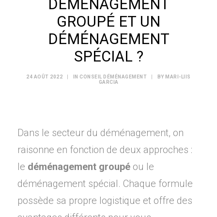
DÉMÉNAGEMENT
GROUPÉ ET UN
DÉMÉNAGEMENT
SPÉCIAL ?
24 AOÛT 2022
|
IN
CONSEIL DÉMÉNAGEMENT
|
BY
MARI-LIIS
GARCIA
Dans le secteur du déménagement, on
raisonne en fonction de deux approches :
le
déménagement groupé
ou le
déménagement spécial. Chaque formule
possède sa propre logistique et offre des