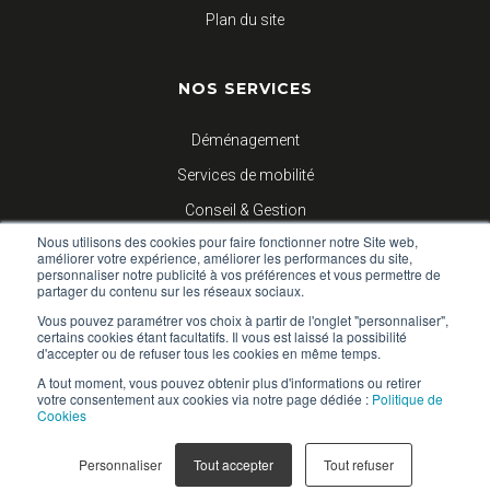
Plan du site
NOS SERVICES
Déménagement
Services de mobilité
Conseil & Gestion
Nous utilisons des cookies pour faire fonctionner notre Site web,
Logistique d’entreprises
améliorer votre expérience, améliorer les performances du site,
personnaliser notre publicité à vos préférences et vous permettre de
partager du contenu sur les réseaux sociaux.
NOUS SUIVRE
Vous pouvez paramétrer vos choix à partir de l'onglet "personnaliser",
certains cookies étant facultatifs. Il vous est laissé la possibilité
d'accepter ou de refuser tous les cookies en même temps.
Blog
A tout moment, vous pouvez obtenir plus d'informations ou retirer
votre consentement aux cookies via notre page dédiée :
Politique de
Facebook
Cookies
Linkedin
Personnaliser
Tout accepter
Tout refuser