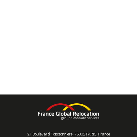
21 Boulevard Poissonnière, 75002 PARIS, France