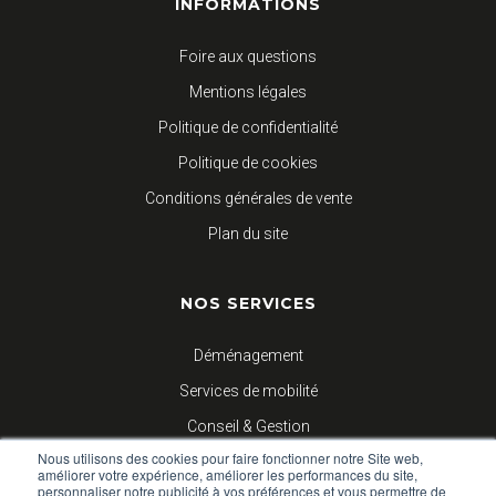
INFORMATIONS
Foire aux questions
Mentions légales
Politique de confidentialité
Politique de cookies
Conditions générales de vente
Plan du site
NOS SERVICES
Déménagement
Services de mobilité
Conseil & Gestion
Nous utilisons des cookies pour faire fonctionner notre Site web,
Logistique d’entreprises
améliorer votre expérience, améliorer les performances du site,
personnaliser notre publicité à vos préférences et vous permettre de