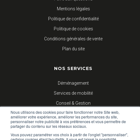
Mentions légales
Politique de confidentialité
Politique de cookies
Conditions générales de vente
Plan du site
NOS SERVICES
Déménagement
Services de mobilité
Conseil & Gestion
Nous utilisons des cookies pour faire fonctionner notre Site web,
Logistique d’entreprises
améliorer votre expérience, améliorer les performances du site,
personnaliser notre publicité à vos préférences et vous permettre de
partager du contenu sur les réseaux sociaux.
NOUS SUIVRE
Vous pouvez paramétrer vos choix à partir de l'onglet "personnaliser",
certains cookies étant facultatifs. Il vous est laissé la possibilité